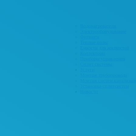
Водонагреватели
Электрооборудование
Фитинги
Теплые полы
Емкости для жидкостей
Коллекторы
Приборы управления
Сплит системы
Услуги
Монтаж трубопровода
Монтаж систем канализац
Установка сплитсистем
Новости