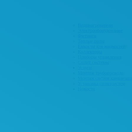
Водонагреватели
Электрооборудование
Фитинги
Теплые полы
Емкости для жидкостей
Коллекторы
Приборы управления
Сплит системы
Услуги
Монтаж трубопровода
Монтаж систем канализац
Установка сплитсистем
Новости