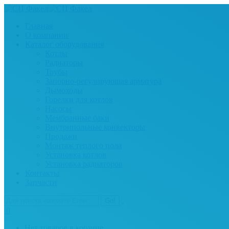
Главная
О компании
Каталог оборудования
Котлы
Радиаторы
Трубы
Запорно-регулирующая арматура
Дымоходы
Горелки для котлов
Насосы
Мембранные баки
Внутрипольные конвекторы
Продажи
Монтаж теплого пола
Установка котлов
Установка радиаторов
Контакты
Запчасти
0
Нет товаров в корзине.