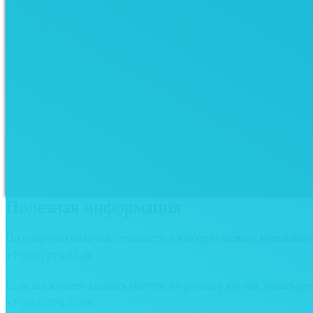
Полезная информация
По вопросам наличия, стоимости и выбора газового котельного
+7 (863) 279-52-40
Если вы желаете вызвать мастера по ремонту котлов, узнать це
+7 (863) 279-11-98