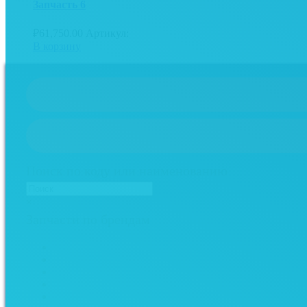
Запчасть 6
₽
61,750.00
Артикул:
В корзину
Поиск по коду или наименованию
×
Запчасти по брендам