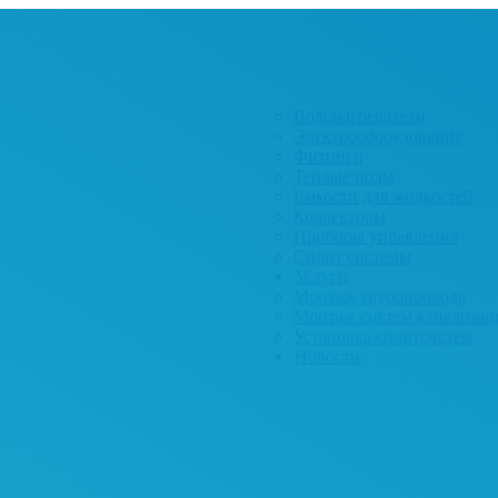
Водонагреватели
Электрооборудование
Фитинги
Теплые полы
Емкости для жидкостей
Коллекторы
Приборы управления
Сплит системы
Услуги
Монтаж трубопровода
Монтаж систем канализац
Установка сплитсистем
Новости