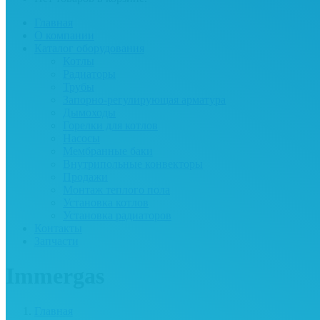
Главная
О компании
Каталог оборудования
Котлы
Радиаторы
Трубы
Запорно-регулирующая арматура
Дымоходы
Горелки для котлов
Насосы
Мембранные баки
Внутрипольные конвекторы
Продажи
Монтаж теплого пола
Установка котлов
Установка радиаторов
Контакты
Запчасти
Immergas
Главная