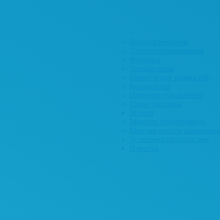
Водонагреватели
Электрооборудование
Фитинги
Теплые полы
Емкости для жидкостей
Коллекторы
Приборы управления
Сплит системы
Услуги
Монтаж трубопровода
Монтаж систем канализац
Установка сплитсистем
Новости