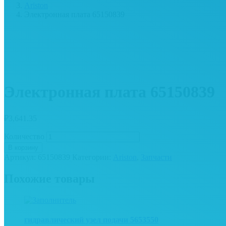
Ariston
Электронная плата 65150839
Электронная плата 65150839
₽
3,641.35
Количество
В корзину
Артикул:
65150839
Категории:
Ariston
,
Запчасти
Похожие товары
гидравлический узел подачи 5653550