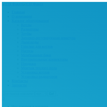
Главная
О компании
Каталог оборудования
Котлы
Радиаторы
Трубы
Запорно-регулирующая арматура
Дымоходы
Горелки для котлов
Насосы
Мембранные баки
Внутрипольные конвекторы
Продажи
Монтаж теплого пола
Установка котлов
Установка радиаторов
Контакты
Запчасти
0
Нет товаров в корзине.