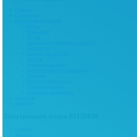
Главная
О компании
Каталог оборудования
Котлы
Радиаторы
Трубы
Запорно-регулирующая арматура
Дымоходы
Горелки для котлов
Насосы
Мембранные баки
Внутрипольные конвекторы
Продажи
Монтаж теплого пола
Установка котлов
Установка радиаторов
Контакты
Запчасти
Электронная плата 65150839
Главная
Запчасти