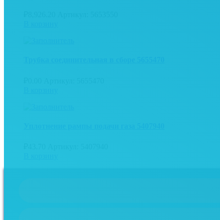
₽
8,926.20
Артикул: 5653550
В корзину
Трубка соединительная в сборе 5655470
₽
0.00
Артикул: 5655470
В корзину
Уплотнение рампы подачи газа 5407940
₽
43.70
Артикул: 5407940
В корзину