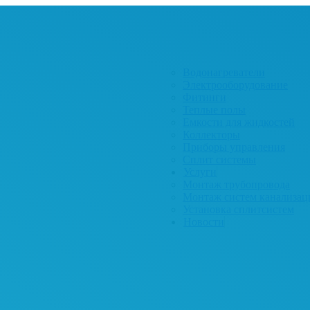
Водонагреватели
Электрооборудование
Фитинги
Теплые полы
Емкости для жидкостей
Коллекторы
Приборы управления
Сплит системы
Услуги
Монтаж трубопровода
Монтаж систем канализац
Установка сплитсистем
Новости