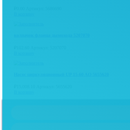
₽
0.00
Артикул: 5686690
В корзину
колпачок фланца дымохода 5207070
₽
102.60
Артикул: 5207070
В корзину
Насос циркуляционный UP 15-60 AO 5655620
₽
15,008.10
Артикул: 5655620
В корзину