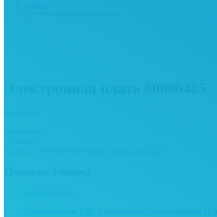
Ariston
Электронная плата 60000485
Электронная плата 60000485
₽
20,680.55
Количество
В корзину
Артикул:
60000485
Категории:
Ariston
,
Запчасти
Похожие товары
Теплообменник ГВС пластинчатый вторичный на 16 п