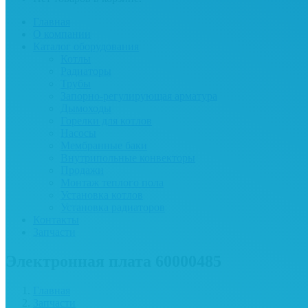
Главная
О компании
Каталог оборудования
Котлы
Радиаторы
Трубы
Запорно-регулирующая арматура
Дымоходы
Горелки для котлов
Насосы
Мембранные баки
Внутрипольные конвекторы
Продажи
Монтаж теплого пола
Установка котлов
Установка радиаторов
Контакты
Запчасти
Электронная плата 60000485
Главная
Запчасти