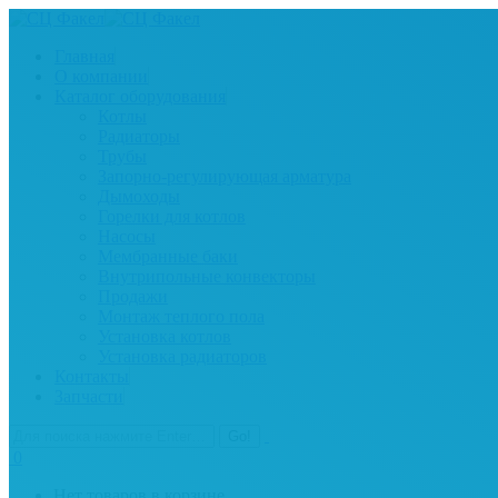
Главная
О компании
Каталог оборудования
Котлы
Радиаторы
Трубы
Запорно-регулирующая арматура
Дымоходы
Горелки для котлов
Насосы
Мембранные баки
Внутрипольные конвекторы
Продажи
Монтаж теплого пола
Установка котлов
Установка радиаторов
Контакты
Запчасти
0
Нет товаров в корзине.