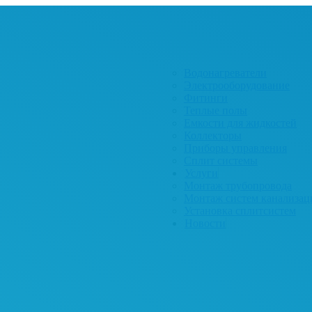
Водонагреватели
Электрооборудование
Фитинги
Теплые полы
Емкости для жидкостей
Коллекторы
Приборы управления
Сплит системы
Услуги
Монтаж трубопровода
Монтаж систем канализац
Установка сплитсистем
Новости