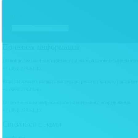
Цена
Полезная информация
По вопросам наличия, стоимости и выбора газового котельного
+7 (863) 279-52-40
Если вы желаете вызвать мастера по ремонту котлов, узнать це
+7 (863) 279-11-98
По техническим вопросам работы котельного оборудования:
+7 (863) 279-52-40
Связаться с нами
Телефоны: