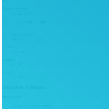
Производитель
STEELSUN
Тип панельного радиатора
22
Тип подключения
Боковое
Длина
2000 мм
Ширина
400 мм
Высота
500 мм
Похожие товары
Распродажа!