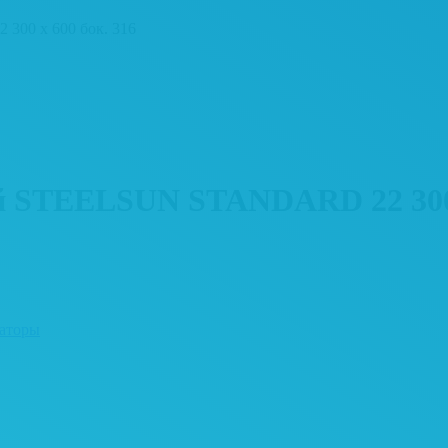
00 x 600 бок. 316
й STEELSUN STANDARD 22 300 x
иаторы