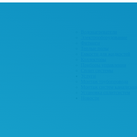
Водонагреватели
Электрооборудование
Фитинги
Теплые полы
Емкости для жидкостей
Коллекторы
Приборы управления
Сплит системы
Услуги
Монтаж трубопровода
Монтаж систем канализац
Установка сплитсистем
Новости