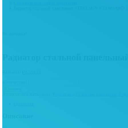
Стальные панельные радиаторы
Радиатор стальной панельный STEELSUN STANDARD 22 3
Распродажа!
Радиатор стальной панельны
₽
2,850.00
₽
2,533.33
Количество
В корзину
Артикул:
316
Категории:
Радиаторы
,
Стальные панельные рад
Описание
Описание