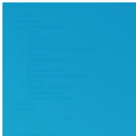
Главная
О компании
Каталог оборудования
Котлы
Радиаторы
Трубы
Запорно-регулирующая арматура
Дымоходы
Горелки для котлов
Насосы
Мембранные баки
Внутрипольные конвекторы
Продажи
Монтаж теплого пола
Установка котлов
Установка радиаторов
Контакты
Запчасти
0
Нет товаров в корзине.