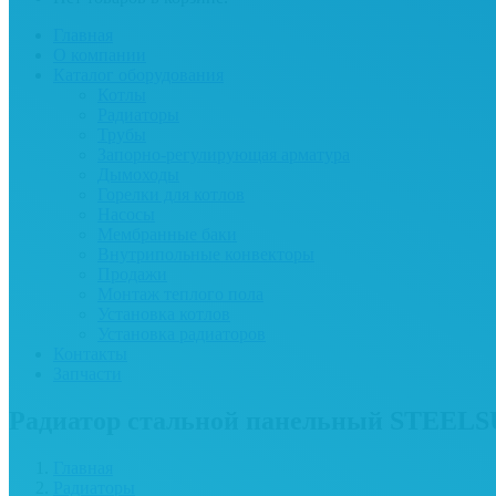
Главная
О компании
Каталог оборудования
Котлы
Радиаторы
Трубы
Запорно-регулирующая арматура
Дымоходы
Горелки для котлов
Насосы
Мембранные баки
Внутрипольные конвекторы
Продажи
Монтаж теплого пола
Установка котлов
Установка радиаторов
Контакты
Запчасти
Радиатор стальной панельный STEELSU
Главная
Радиаторы