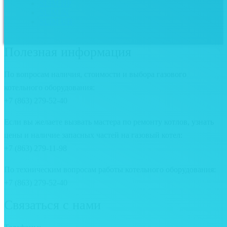
SLIM HP
SLIM iN
SLIM UB
Полезная информация
По вопросам наличия, стоимости и выбора газового
котельного оборудования:
+7 (863) 279-52-40
Если вы желаете вызвать мастера по ремонту котлов, узнать
цены и наличие запасных частей на газовый котел:
+7 (863) 279-11-98
По техническим вопросам работы котельного оборудования:
+7 (863) 279-52-40
Связаться с нами