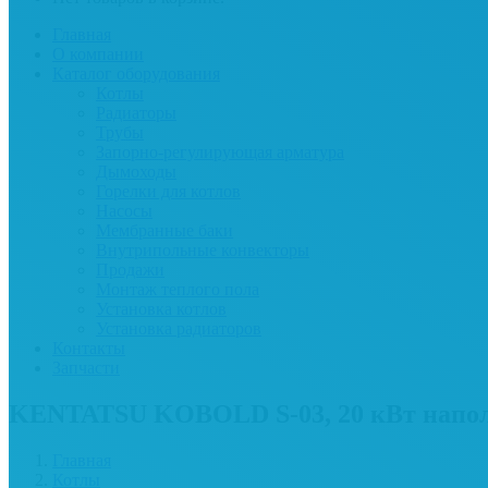
Главная
О компании
Каталог оборудования
Котлы
Радиаторы
Трубы
Запорно-регулирующая арматура
Дымоходы
Горелки для котлов
Насосы
Мембранные баки
Внутрипольные конвекторы
Продажи
Монтаж теплого пола
Установка котлов
Установка радиаторов
Контакты
Запчасти
KENTATSU KOBOLD S-03, 20 кВт напол
Главная
Котлы