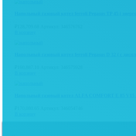
Напольный газовый котел ferroli Pegasus TP 45 ( энерг
₽
128,709.68
Артикул: 346576762
В корзину
Напольный газовый котел ferroli Pegasus D 32 ( с диспл
₽
160,887.10
Артикул: 346575928
В корзину
Напольный газовый котел ALFA COMFORT E 85 V15 
₽
170,080.65
Артикул: 346054746
В корзину