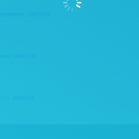
онезависим ) 346576762
ееем ) 346575928
ACV 346054746