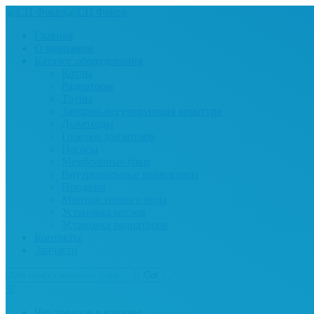
Главная
О компании
Каталог оборудования
Котлы
Радиаторы
Трубы
Запорно-регулирующая арматура
Дымоходы
Горелки для котлов
Насосы
Мембранные баки
Внутрипольные конвекторы
Продажи
Монтаж теплого пола
Установка котлов
Установка радиаторов
Контакты
Запчасти
0
Нет товаров в корзине.