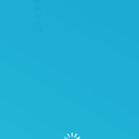
88
104
120
136
152