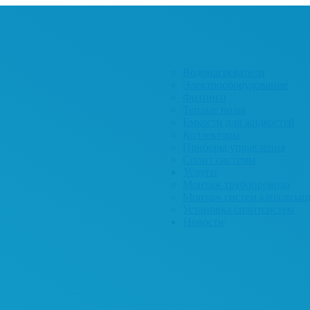
Водонагреватели
Электрооборудование
Фитинги
Теплые полы
Емкости для жидкостей
Коллекторы
Приборы управления
Сплит системы
Услуги
Монтаж трубопровода
Монтаж систем канализац
Установка сплитсистем
Новости