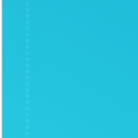
20
(3)
20.1
(2)
22
(2)
24
(19)
24.4
(3)
28
(3)
29.1
(2)
30
(3)
30.2
(2)
31
(1)
32
(5)
35
(6)
39
(1)
39.9
(2)
40
(2)
42
(2)
45
(2)
49
(2)
49.8
(2)
52
(2)
56
(1)
60.2
(2)