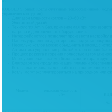
KOBOLD S (Smart) Котлы счугунным теплообменником (модуля
управления контурами)
Диапазон мощности котлов – 20–60 кВт.
Элегантный дизайн.
Технология Amin Gas, применяемая при производстве
нагрева и долговечность оборудования.
Интерфейс котлов позволяет произвести настройку 
Панель управления адаптирована под установку пого
Несколько котлов можно объединить в каскад с испо
Автоматика управления работой котлов европейског
Процесс розжига и горения полностью автоматизиро
Многоуровневая система безопасности гарантирует 
Благодаря электроду ионизации пламени обеспечива
Котлы адаптированы для работы на пониженном вхо
Котлы могут эксплуатироваться на природном или сж
Модель
тепловая мощность
КП
кВт
%