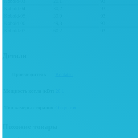
Kobold-03
20,1
93
Kobold-04
30,2
93
Kobold-05
39,9
93
Kobold-06
49,8
93
Kobold-07
60,2
93
Детали
Производитель
Kentatsu
Мощность котла (кВт)
20.1
Тип камеры сгорания
Открытая
Похожие товары