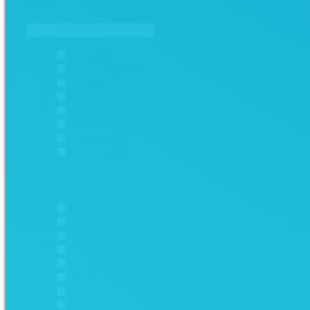
Цена
ACV
(12)
Baxi Group
(18)
Bugatti
(10)
Ferroli
(21)
Hi-Therm
(4)
Kentatsu
(29)
Kiturami
(38)
Protherm
(30)
Мощность котла (кВт)
100
(10)
11
(1)
12
(1)
13
(3)
14
(1)
16
(2)
18
(4)
19.8
(3)