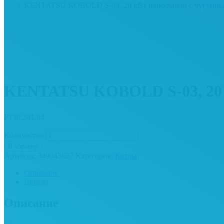
KENTATSU KOBOLD S-03, 20 кВт напольный с чугунны
KENTATSU KOBOLD S-03, 20 к
₽
130,241.94
Количество
В корзину
Артикул:
349043627
Категория:
Котлы
Описание
Детали
Описание