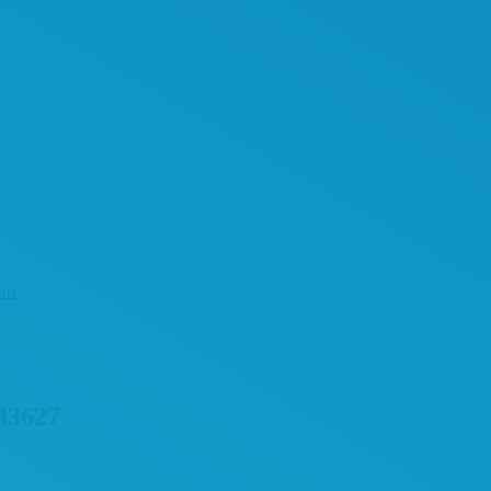
ии
43627